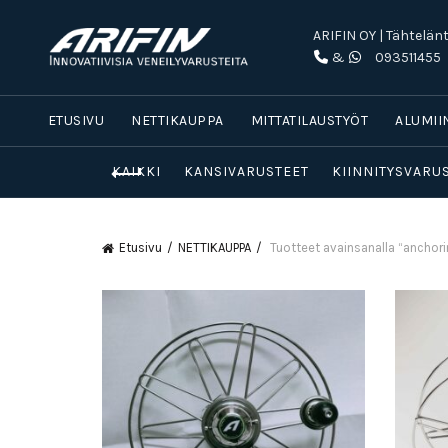
ARIFIN OY | Tähtelänt
&
093511455
ETUSIVU
NETTIKAUPPA
MITTATILAUSTYÖT
ALUMII
KAIKKI
KANSIVARUSTEET
KIINNITYSVARU
Etusivu
NETTIKAUPPA
Tuotteet avainsanalla “anchori