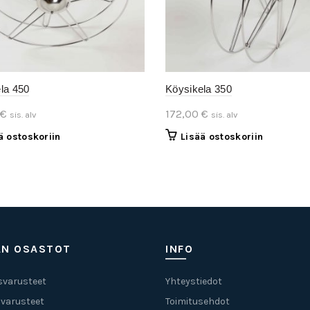
la 450
Köysikela 350
€
172,00
€
sis. alv
sis. alv
ä ostoskoriin
Lisää ostoskoriin
AN OSASTOT
INFO
svarusteet
Yhteystiedot
 varusteet
Toimitusehdot