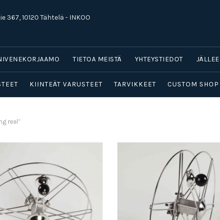
ie 367, 10120 Tähtelä - INKOO
NIVENEKORJAAMO
TIETOA MEISTÄ
YHTEYSTIEDOT
JÄLLE
STEET
KIINTEÄT VARUSTEET
TARVIKKEET
CUSTOM SHOP
ng reel”