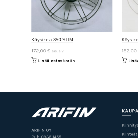
Köysikela 350 SLIM
Köysike
172,00
€
182,00
sis. alv
Lisää ostoskoriin
Lisä
KAUP
Kiinnity
ARIFIN OY
Kiinteät
Puh. 093511455