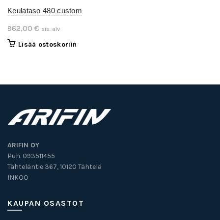
Keulataso 480 custom
962,00
€
sis. alv
Lisää ostoskoriin
ARIFIN OY
Puh. 093511455
Tähteläntie 367, 10120 Tähtelä
INKOO
KAUPAN OSASTOT