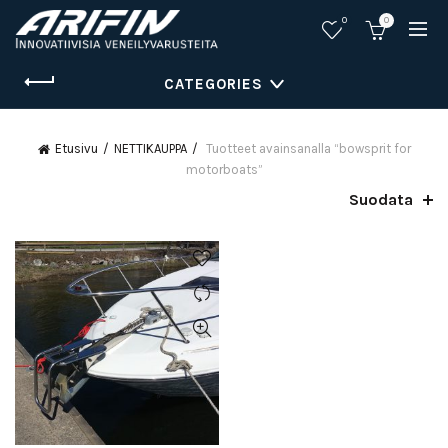
0
0
CATEGORIES
Etusivu
NETTIKAUPPA
Tuotteet avainsanalla “bowsprit for
motorboats”
Suodata